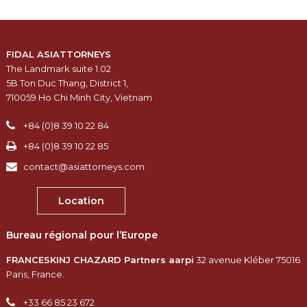
FIDAL ASIATTORNEYS
The Landmark suite 1.02
5B Ton Duc Thang, District 1,
710059 Ho Chi Minh City, Vietnam
+84 (0)8 39 10 22 84
+84 (0)8 39 10 22 85
contact@asiattorneys.com
Location
Bureau régional pour l’Europe
FRANCESKINJ CHAZARD Partners aarpi
32 avenue Kléber 75016
Paris, France.​
+33 66 85 23 672