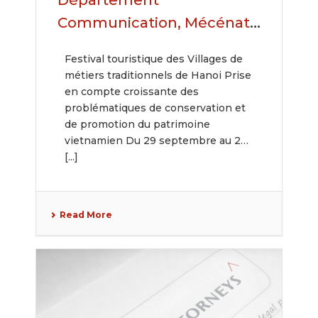
Département
Communication, Mécénat
& RSE : Prise en compte
Festival touristique des Villages de
croissante des
métiers traditionnels de Hanoi Prise
problématiques de
en compte croissante des
problématiques de conservation et
conservation et de
de promotion du patrimoine
promotion du patrimoine
vietnamien Du 29 septembre au 2
vietnamien
[...]
Read More