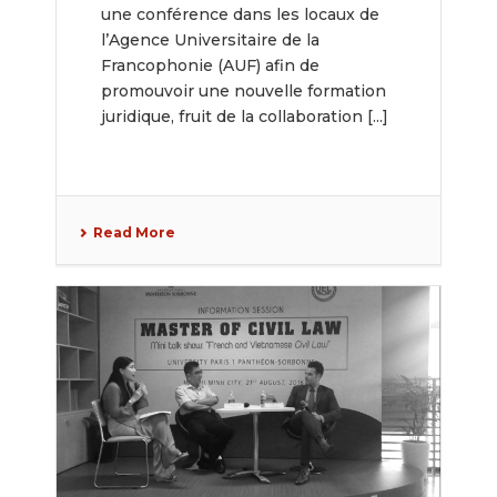
Professeur DIEN pour le
une conférence dans les locaux de
nouveau « Master of Law »
l’Agence Universitaire de la
Francophonie (AUF) afin de
de l’UEL et Paris I.
promouvoir une nouvelle formation
juridique, fruit de la collaboration [...]
Read More