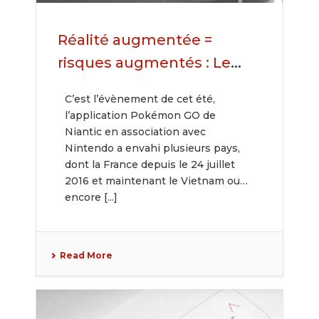
Réalité augmentée =
risques augmentés : Le
phénomène Pokémon GO
C’est l’évènement de cet été,
engendre des situations
l’application Pokémon GO de
juridiques inédites
Niantic en association avec
Nintendo a envahi plusieurs pays,
dont la France depuis le 24 juillet
2016 et maintenant le Vietnam ou
encore [...]
Read More