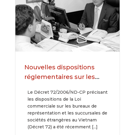
Nouvelles dispositions
réglementaires sur les
bureaux de représentation
Le Décret 72/2006/ND-CP précisant
et les succursales de
les dispositions de la Loi
sociétés étrangères au
commerciale sur les bureaux de
représentation et les succursales de
Vietnam
sociétés étrangères au Vietnam
(Décret 72) a été récemment [...]