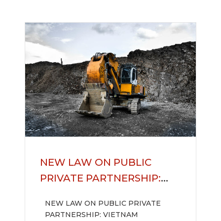
NEW LAW ON PUBLIC
PRIVATE PARTNERSHIP:
VIETNAM REFORMS ITS
NEW LAW ON PUBLIC PRIVATE
PPP LEGAL FRAMEWORK
PARTNERSHIP: VIETNAM