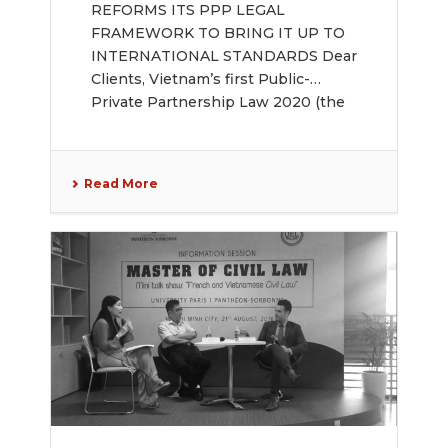
TO BRING IT UP TO
REFORMS ITS PPP LEGAL
FRAMEWORK TO BRING IT UP TO
INTERNATIONAL
INTERNATIONAL STANDARDS Dear
STANDARDS
Clients, Vietnam’s first Public-
Private Partnership Law 2020 (the
[...]
Read More