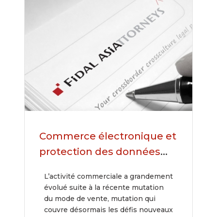
Commerce électronique et
protection des données
personnelles, votre
L’activité commerciale a grandement
entreprise est-elle en
évolué suite à la récente mutation
conformité avec le cadre
du mode de vente, mutation qui
couvre désormais les défis nouveaux
juridique vietnamien ?