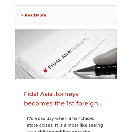
Read More
Fidal Asiattorneys
becomes the 1st foreign
law firm to sign Promotion
It's a sad day when a franchised
Investment Agreement
store closes. It is almost like seeing
with Central Vietnam