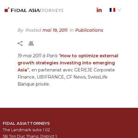
By
Posted
mai 19, 2011
In
Publications
19 mai 2011 à Paris
“
How to optimize external
growth strategies investing into emerging
Asia”
, en partenariat avec GEREJE Corporate
Finance, UBIFRANCE, CF News, SwissLife
Banque privée.
FIDAL ASIATTORNEYS
The Landmark suite 1.02
5B Ton Duc Thang, District 1,